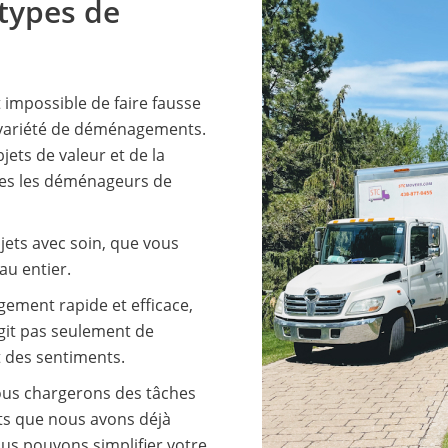
types de
t impossible de faire fausse
 variété de déménagements.
ts de valeur et de la
mes les déménageurs de
ets avec soin, que vous
au entier.
ment rapide et efficace,
’agit pas seulement de
t des sentiments.
ous chargerons des tâches
ets que nous avons déjà
s pouvons simplifier votre