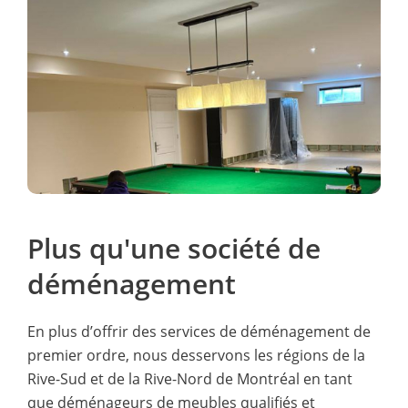
Thank you so much!
team work was outstanding.All furniture was
their pricing . Strongly recommended movers!!!!!
délai raisonnable. Je les recommande à 100%.
carefully wrapped and sealed with blankets.They
went above and beyond setting up our furniture on
arrival. Would highly recommend this group again.
Plus qu'une société de
déménagement
En plus d’offrir des services de déménagement de
premier ordre, nous desservons les régions de la
Rive-Sud et de la Rive-Nord de Montréal en tant
que déménageurs de meubles qualifiés et