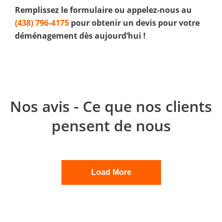
Remplissez le formulaire ou appelez-nous au
(438) 796-4175
pour obtenir un devis pour votre
déménagement dès aujourd’hui !
Nos avis - Ce que nos clients
pensent de nous
Load More
Mylène Laberge-Bédard
Evgenia Lobodenko
Lorraine
Suzanne Vermette
Julie Occleston
Viviane Corcos
Carol Eatman
Anabel Hebert
Danielle Richer